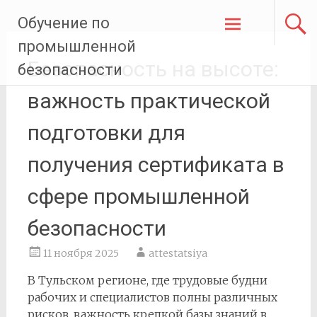
Перейти
Обучение по
к
содержимому
промышленной
Безопасность на высоте:
безопасности
важность практической
подготовки для
получения сертификата в
сфере промышленной
безопасности
11 ноября 2025
attestatsiya
В Тульском регионе, где трудовые будни
рабочих и специалистов полны различных
рисков, важность крепкой базы знаний в