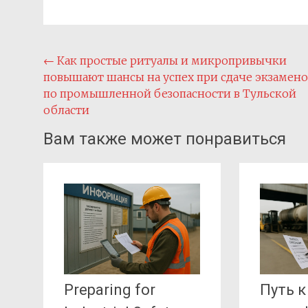
Навигация
←
Как простые ритуалы и микропривычки
повышают шансы на успех при сдаче экзамено
по
по промышленной безопасности в Тульской
записям
области
Вам также может понравиться
Preparing for
Путь к