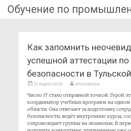
Обучение по промышлен
Перейти
к
содержимому
Как запомнить неочевид
успешной аттестации п
безопасности в Тульской
21 марта 2026
attestatsiya
Число 37 стало отправной точкой. Герой э
координатор учебных программ на одном
области. Она отвечает за подготовку сот
безопасности, ведёт внутренние курсы, со
сопровождает группы на экзаменах. В перв
получите конкретные, применимые уже 