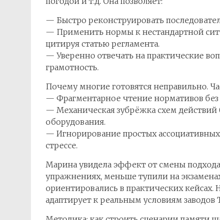
погодой и т.д. Она позволяет:
— Быстро реконструировать последовател
— Применить нормы к нестандартной ситуа
цитируя статью регламента.
— Уверенно отвечать на практические во
грамотность.
Почему многие готовятся неправильно. Ч
— Фрагментарное чтение нормативов без 
— Механическая зубрёжка схем действий 
оборудования.
— Игнорирование простых ассоциативных
стрессе.
Марина увидела эффект от смены подхода:
упражнениях, меньше тупили на экзаменах
ориентировались в практических кейсах. 
адаптирует к реальным условиям заводов 
Методика: как строить сценарии памяти ш