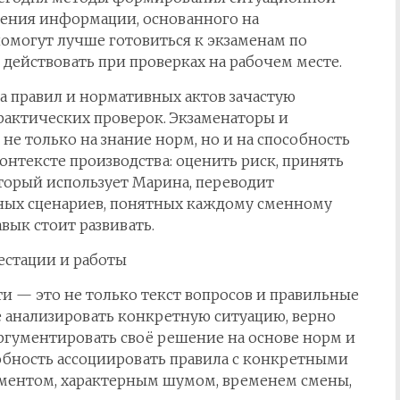
дения информации, основанного на
омогут лучше готовиться к экзаменам по
действовать при проверках на рабочем месте.
а правил и нормативных актов зачастую
рактических проверок. Экзаменаторы и
е только на знание норм, но и на способность
онтексте производства: оценить риск, принять
торый использует Марина, переводит
ных сценариев, понятных каждому сменному
вык стоит развивать.
естации и работы
и — это не только текст вопросов и правильные
 анализировать конкретную ситуацию, верно
ргументировать своё решение на основе норм и
обность ассоциировать правила с конкретными
ументом, характерным шумом, временем смены,