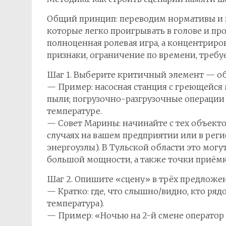
Общий принцип: переводим нормативы и и
которые легко проигрывать в голове и про
полноценная ролевая игра, а концентриро
признаки, ограничение по времени, требу
Шаг 1. Выберите критичный элемент — об
— Пример: насосная станция с греющейся
пыли; погрузочно-разгрузочные операции
температуре.
— Совет Марины: начинайте с тех объекто
случаях на вашем предприятии или в рег
энергоузлы). В Тульской области это могу
большой мощности, а также точки приёмк
Шаг 2. Опишите «сцену» в трёх предложе
— Кратко: где, что слышно/видно, кто рядо
температура).
— Пример: «Ночью на 2-й смене операто